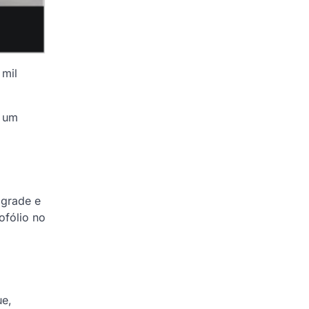
 mil
m um
 grade e
ofólio no
ue,