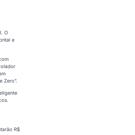
l. O
ontal e
 com
rolador
 em
e Zero”.
eligente
cos.
starão R$