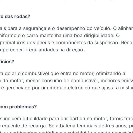
to das rodas?
ais para a segurança e o desempenho do veículo. O alinh
iforme e o carro mantenha uma boa dirigibilidade. O
s prematuros dos pneus e componentes da suspensão. Rec
 perceber irregularidades na direção.
fícios?
ra de ar e combustível que entra no motor, otimizando a
o do motor, menor consumo de combustível, menores emis
 é gerenciado por um módulo eletrônico que ajusta a mistu
á com problemas?
 incluem dificuldade para dar partida no motor, faróis fra
requente de recarga. Se a bateria tem mais de três anos, 
lizar verificações periódicas e substituí-la quando necessár