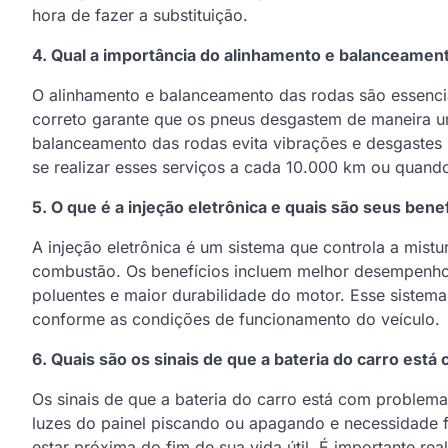
hora de fazer a substituição.
4. Qual a importância do alinhamento e balanceamen
O alinhamento e balanceamento das rodas são essenci
correto garante que os pneus desgastem de maneira un
balanceamento das rodas evita vibrações e desgaste
se realizar esses serviços a cada 10.000 km ou quando
5. O que é a injeção eletrônica e quais são seus bene
A injeção eletrônica é um sistema que controla a mistu
combustão. Os benefícios incluem melhor desempenh
poluentes e maior durabilidade do motor. Esse sistema
conforme as condições de funcionamento do veículo.
6. Quais são os sinais de que a bateria do carro est
Os sinais de que a bateria do carro está com problemas
luzes do painel piscando ou apagando e necessidade f
estar próxima do fim de sua vida útil. É importante rea