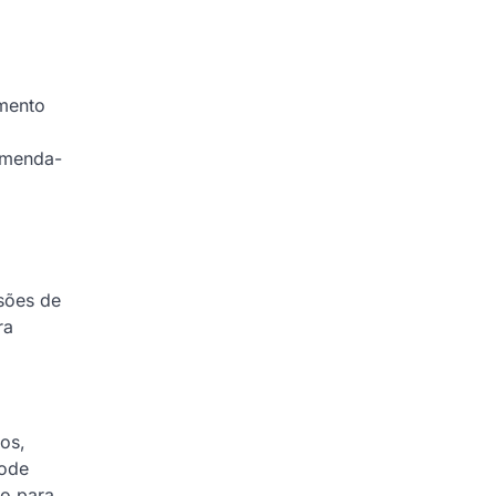
amento
omenda-
sões de
ra
cos,
pode
io para