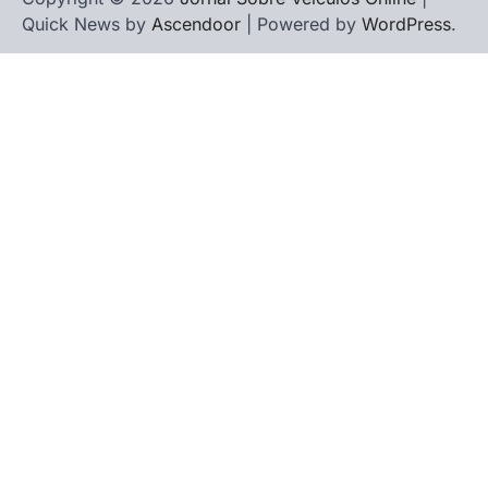
Quick News by
Ascendoor
| Powered by
WordPress
.